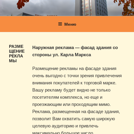
Перейти
к
МНОГОФУНКЦИОНАЛЬНЫЙ
Многофункциональный комплекс "Торговый двор"
содержимому
КОМПЛЕКС "ТОРГОВЫЙ ДВОР"
Меню
РАЗМЕ
Наружная реклама — фасад здания со
ЩЕНИЕ
стороны ул. Карла Маркса
РЕКЛА
МЫ
Размещение рекламы на фасаде здания
очень выгодно с точки зрения привлечения
внимания покупателей к торговой марке.
Вашу рекламу будет видно не только
посетителям комплекса, но еще и
проезжающим или проходящим мимо.
Реклама, размещенная на фасаде здания,
позволит Вам охватить самую широкую
целевую аудиторию и привлечь
максимально большое число